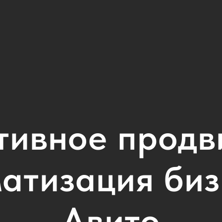
тивное продв
матизация биз
Авито