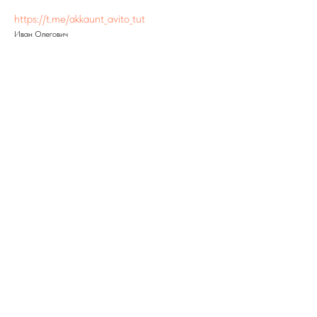
https://t.me/akkaunt_avito_tut
Иван Олегович